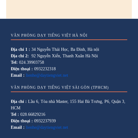
VĂN PHÒNG DẠY TIẾNG VIỆT HÀ NỘI
Địa chỉ 1 :
34 Nguyễn Thái Học, Ba Đình, Hà nội
Địa chỉ 2:
92 Nguyễn Xiển, Thanh Xuân Hà Nội
Tel:
024.39903758
Điện thoại :
0932232318
Email :
lienhe@daytiengviet.net
VĂN PHÒNG DẠY TIẾNG VIỆT SÀI GÒN (TPHCM)
Địa chỉ :
Lầu 6, Tòa nhà Master, 155 Hai Bà Trưng, P6, Quận 3,
HCM
Tel :
028.66829216
Điện thoại :
0932237939
Email :
lienhe@daytiengviet.net