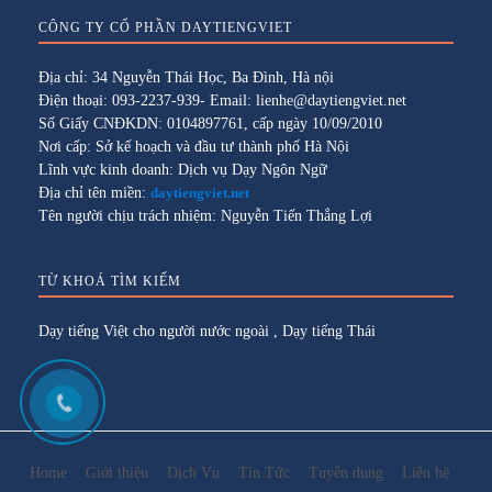
CÔNG TY CỔ PHẦN DAYTIENGVIET
Địa chỉ: 34 Nguyễn Thái Học, Ba Đình, Hà nội
Điện thoại: 093-2237-939- Email: lienhe@daytiengviet.net
Số Giấy CNĐKDN: 0104897761, cấp ngày 10/09/2010
Nơi cấp: Sở kế hoạch và đầu tư thành phố Hà Nội
Lĩnh vực kinh doanh: Dịch vụ Dạy Ngôn Ngữ
Địa chỉ tên miền:
daytiengviet.net
Tên người chịu trách nhiệm: Nguyễn Tiến Thắng Lợi
TỪ KHOÁ TÌM KIẾM
Dạy tiếng Việt cho người nước ngoài
,
Dạy tiếng Thái
Home
Giới thiệu
Dịch Vụ
Tin Tức
Tuyển dụng
Liên hệ