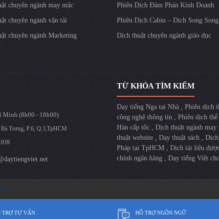
uật chuyên ngành may mặc
Phiên Dịch Đàm Phán Kinh Doanh
uật chuyên ngành vận tải
Phiên Dịch Cabin – Dịch Song Song
uật chuyên ngành Marketing
Dịch thuật chuyên ngành giáo dục
TỪ KHÓA TÌM KIẾM
Dạy tiếng Nga tại Nhà
,
Phiên dịch 
 Minh (8h00 - 18h00)
công nghệ thông tin
,
Phiên dịch thể
Hàn cấp tốc
,
Dịch thuật ngành may
 Bà Trưng, P.6, Q.3,TpHCM
thuật website
,
Dạy thuật sách
,
Dịch
-939
Pháp tại TpHCM
,
Dịch tài liệu dư
chính ngân hàng
,
Dạy tiếng Việt ch
@daytiengviet.net
 Anh
 TRỢ TƯ VẤN
HỖ TRỢ NGÔN NGỮ