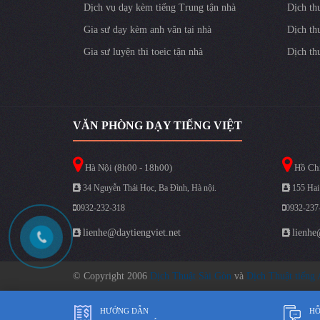
Dịch vụ dạy kèm tiếng Trung tận nhà
Dịch th
Gia sư dạy kèm anh văn tại nhà
Dịch th
Gia sư luyện thi toeic tận nhà
Dịch th
VĂN PHÒNG DẠY TIẾNG VIỆT
Hà Nội (8h00 - 18h00)
Hồ Chí
34 Nguyễn Thái Học, Ba Đình, Hà nội.
155 Hai
0932-232-318
0932-237
lienhe@daytiengviet.net
lienhe
© Copyright 2006
Dịch Thuật Sài Gòn
và
Dịch Thuật tiếng
HƯỚNG DẪN
HỖ