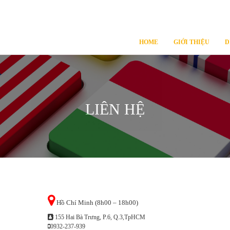
HOME
GIỚI THIỆU
D
LIÊN HỆ
Hồ Chí Minh (8h00 – 18h00)
155 Hai Bà Trưng, P.6, Q.3,TpHCM
0932-237-939