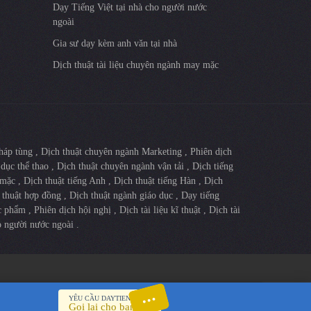
Dạy Tiếng Việt tại nhà cho người nước
ngoài
Gia sư dạy kèm anh văn tại nhà
Dịch thuật tài liệu chuyên ngành may mặc
tháp tùng
,
Dịch thuật chuyên ngành Marketing
,
Phiên dịch
 dục thể thao
,
Dịch thuật chuyên ngành vận tải
,
Dịch tiếng
 mặc
,
Dịch thuật tiếng Anh
,
Dịch thuật tiếng Hàn
,
Dịch
 thuật hợp đồng
,
Dịch thuật ngành giáo dục
,
Dạy tiếng
ợc phẩm
,
Phiên dịch hội nghị
,
Dịch tài liệu kĩ thuật
,
Dịch tài
o người nước ngoài
.
YÊU CẦU DAYTIENGVIET
Gọi lại cho bạn