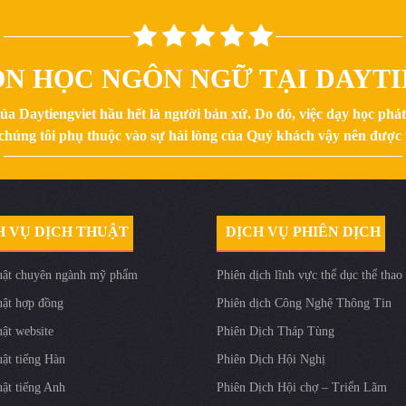
ỌN HỌC NGÔN NGỮ TẠI DAYTI
của Daytiengviet hầu hết là người bản xứ. Do đó, việc dạy học phá
ủa chúng tôi phụ thuộc vào sự hài lòng của Quý khách vậy nên được
H VỤ DỊCH THUẬT
DỊCH VỤ PHIÊN DỊCH
uật chuyên ngành mỹ phẩm
Phiên dịch lĩnh vực thể dục thể thao
uật hợp đồng
Phiên dịch Công Nghệ Thông Tin
uật website
Phiên Dịch Tháp Tùng
uật tiếng Hàn
Phiên Dịch Hội Nghị
uật tiếng Anh
Phiên Dịch Hội chợ – Triển Lãm