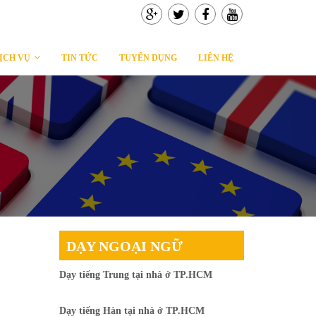
ỊCH VỤ
TIN TỨC
TUYỂN DỤNG
LIÊN HỆ
DẠY NGOẠI NGỮ
Dạy tiếng Trung tại nhà ở TP.HCM
Dạy tiếng Hàn tại nhà ở TP.HCM