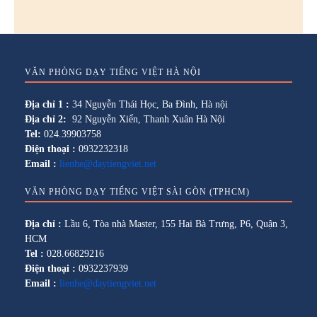
VĂN PHÒNG DẠY TIẾNG VIỆT HÀ NỘI
Địa chỉ 1 :
34 Nguyễn Thái Học, Ba Đình, Hà nội
Địa chỉ 2:
92 Nguyễn Xiển, Thanh Xuân Hà Nội
Tel:
024.39903758
Điện thoại :
0932232318
Email :
lienhe@daytiengviet.net
VĂN PHÒNG DẠY TIẾNG VIỆT SÀI GÒN (TPHCM)
Địa chỉ :
Lầu 6, Tòa nhà Master, 155 Hai Bà Trưng, P6, Quận 3,
HCM
Tel :
028.66829216
Điện thoại :
0932237939
Email :
lienhe@daytiengviet.net