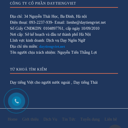
CÔNG TY CỔ PHẦN DAYTIENGVIET
Địa chỉ: 34 Nguyễn Thái Học, Ba Đình, Hà nội
Điện thoại: 093-2237-939- Email: lienhe@daytiengviet.net
Số Giấy CNĐKDN: 0104897761, cấp ngày 10/09/2010
Nơi cấp: Sở kế hoạch và đầu tư thành phố Hà Nội
Lĩnh vực kinh doanh: Dịch vụ Dạy Ngôn Ngữ
Địa chỉ tên miền:
daytiengviet.net
Tên người chịu trách nhiệm: Nguyễn Tiến Thắng Lợi
TỪ KHOÁ TÌM KIẾM
Dạy tiếng Việt cho người nước ngoài
,
Dạy tiếng Thái
Home
Giới thiệu
Dịch Vụ
Tin Tức
Tuyển dụng
Liên hệ