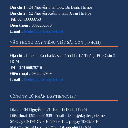
Địa chỉ 1 :
34 Nguyễn Thái Học, Ba Đình, Hà nội
Địa chỉ 2:
92 Nguyễn Xiển, Thanh Xuân Hà Nội
Tel:
024.39903758
Điện thoại :
0932232318
Email :
lienhe@daytiengviet.net
VĂN PHÒNG DẠY TIẾNG VIỆT SÀI GÒN (TPHCM)
Địa chỉ :
Lầu 6, Tòa nhà Master, 155 Hai Bà Trưng, P6, Quận 3,
HCM
Tel :
028.66829216
Điện thoại :
0932237939
Email :
lienhe@daytiengviet.net
CÔNG TY CỔ PHẦN DAYTIENGVIET
Địa chỉ: 34 Nguyễn Thái Học, Ba Đình, Hà nội
Điện thoại: 093-2237-939- Email: lienhe@daytiengviet.net
Số Giấy CNĐKDN: 0104897761, cấp ngày 10/09/2010
Nơi cấp: Sở kế hoạch và đầu tư thành phố Hà Nội