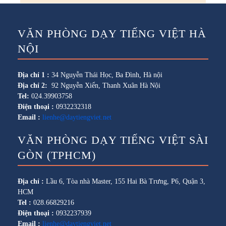
VĂN PHÒNG DẠY TIẾNG VIỆT HÀ
NỘI
Địa chỉ 1 :
34 Nguyễn Thái Học, Ba Đình, Hà nội
Địa chỉ 2:
92 Nguyễn Xiển, Thanh Xuân Hà Nội
Tel:
024.39903758
Điện thoại :
0932232318
Email :
lienhe@daytiengviet.net
VĂN PHÒNG DẠY TIẾNG VIỆT SÀI
GÒN (TPHCM)
Địa chỉ :
Lầu 6, Tòa nhà Master, 155 Hai Bà Trưng, P6, Quận 3,
HCM
Tel :
028.66829216
Điện thoại :
0932237939
Email :
lienhe@daytiengviet.net