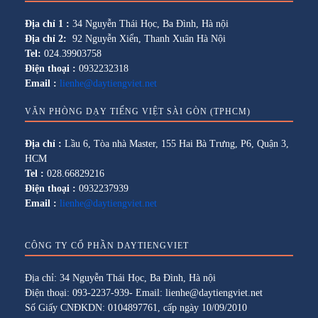
Địa chỉ 1 :
34 Nguyễn Thái Học, Ba Đình, Hà nội
Địa chỉ 2:
92 Nguyễn Xiển, Thanh Xuân Hà Nội
Tel:
024.39903758
Điện thoại :
0932232318
Email :
lienhe@daytiengviet.net
VĂN PHÒNG DẠY TIẾNG VIỆT SÀI GÒN (TPHCM)
Địa chỉ :
Lầu 6, Tòa nhà Master, 155 Hai Bà Trưng, P6, Quận 3,
HCM
Tel :
028.66829216
Điện thoại :
0932237939
Email :
lienhe@daytiengviet.net
CÔNG TY CỔ PHẦN DAYTIENGVIET
Địa chỉ: 34 Nguyễn Thái Học, Ba Đình, Hà nội
Điện thoại: 093-2237-939- Email: lienhe@daytiengviet.net
Số Giấy CNĐKDN: 0104897761, cấp ngày 10/09/2010