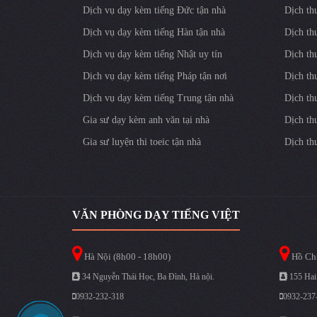
Dịch vụ dạy kèm tiếng Đức tận nhà
Dịch th
Dịch vụ dạy kèm tiếng Hàn tận nhà
Dịch th
Dịch vụ dạy kèm tiếng Nhật uy tín
Dịch th
Dịch vụ dạy kèm tiếng Pháp tận nơi
Dịch th
Dịch vụ dạy kèm tiếng Trung tận nhà
Dịch th
Gia sư dạy kèm anh văn tại nhà
Dịch th
Gia sư luyện thi toeic tận nhà
Dịch th
VĂN PHÒNG DẠY TIẾNG VIỆT
Hà Nội (8h00 - 18h00)
Hồ Chí
34 Nguyễn Thái Học, Ba Đình, Hà nội.
155 Hai
0932-232-318
0932-237