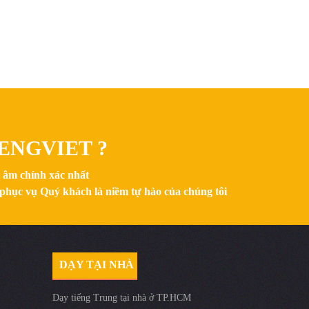
ENGVIET ?
t âm chính xác nhất
 phục vụ Quý khách là niềm tự hào của chúng tôi
DẠY TẠI NHÀ
Dạy tiếng Trung tại nhà ở TP.HCM