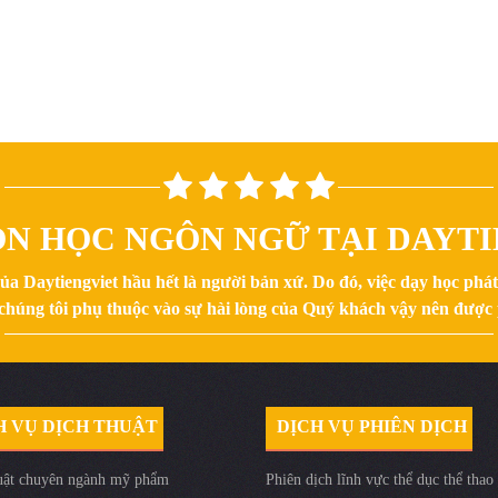
ỌN HỌC NGÔN NGỮ TẠI DAYTI
của Daytiengviet hầu hết là người bản xứ. Do đó, việc dạy học phá
ủa chúng tôi phụ thuộc vào sự hài lòng của Quý khách vậy nên được
H VỤ DỊCH THUẬT
DỊCH VỤ PHIÊN DỊCH
uật chuyên ngành mỹ phẩm
Phiên dịch lĩnh vực thể dục thể thao