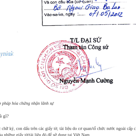
 pháp hóa chứng nhận lãnh sự
à gì?
 chữ ký, con dấu trên các giấy tờ, tài liệu do cơ quan/tổ chức nước ngoài cấp
 những giấy tờ/tài liệu đó để sử dụng tại Việt Nam.