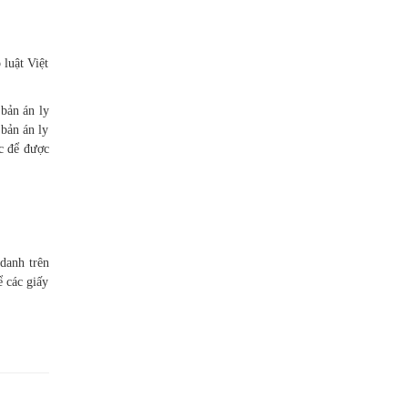
 luật Việt
bản án ly
bản án ly
c để được
danh trên
ể các giấy