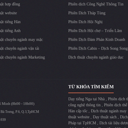
uật hợp đồng
Phiên dịch Công Nghệ Thông Tin
uật website
Phiên Dịch Tháp Tùng
uật tiếng Hàn
Phiên Dịch Hội Nghị
uật tiếng Anh
Phiên Dịch Hội chợ – Triển Lãm
uật chuyên ngành may mặc
Phiên Dịch Đàm Phán Kinh Doanh
uật chuyên ngành vận tải
Phiên Dịch Cabin – Dịch Song Song
uật chuyên ngành Marketing
Dịch thuật chuyên ngành giáo dục
TỪ KHÓA TÌM KIẾM
Dạy tiếng Nga tại Nhà
,
Phiên dịch 
 Minh (8h00 - 18h00)
công nghệ thông tin
,
Phiên dịch thể
Hàn cấp tốc
,
Dịch thuật ngành may
 Bà Trưng, P.6, Q.3,TpHCM
thuật website
,
Dạy thuật sách
,
Dịch
-939
Pháp tại TpHCM
,
Dịch tài liệu dư