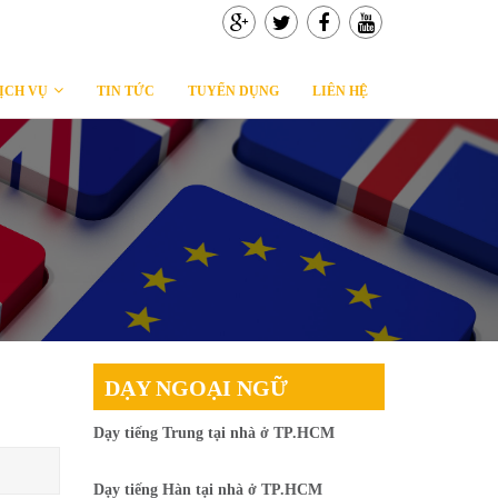
ỊCH VỤ
TIN TỨC
TUYỂN DỤNG
LIÊN HỆ
DẠY NGOẠI NGỮ
Dạy tiếng Trung tại nhà ở TP.HCM
Dạy tiếng Hàn tại nhà ở TP.HCM