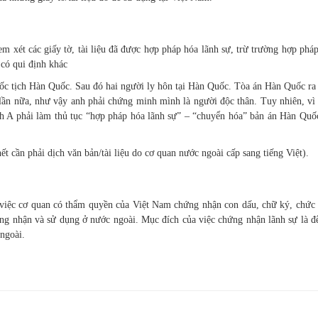
 xét các giấy tờ, tài liệu đã được hợp pháp hóa lãnh sự, trừ trường hợp pháp
có qui định khác
uốc tịch Hàn Quốc. Sau đó hai người ly hôn tại Hàn Quốc. Tòa án Hàn Quốc ra 
ần nữa, như vậy anh phải chứng minh mình là người độc thân. Tuy nhiên, vì 
nh A phải làm thủ tục “hợp pháp hóa lãnh sự” – “chuyển hóa” bản án Hàn Quố
ết cần phải dịch văn bản/tài liệu do cơ quan nước ngoài cấp sang tiếng Việt).
việc cơ quan có thẩm quyền của Việt Nam chứng nhận con dấu, chữ ký, chức 
 công nhận và sử dụng ở nước ngoài. Mục đích của việc chứng nhận lãnh sự là đ
ngoài.