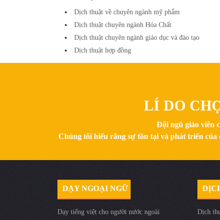
Dịch thuật về chuyên ngành mỹ phẩm
Dịch thuật chuyên ngành Hóa Chất
Dịch thuật chuyên ngành giáo dục và đào tạo
Dịch thuật hợp đồng
LÍ DO CH
Đội ngũ giáo viên 
Chúng tôi hiểu rằng sự tồn tại và phát triển c
DẠY NGOẠI NGỮ
DỊC
Dạy tiếng việt cho người nước ngoài
Dịch th