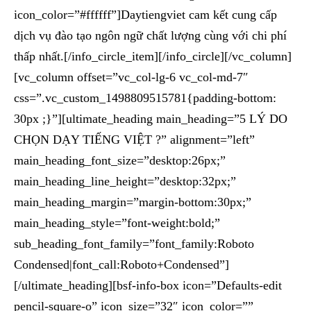
icon_color=”#ffffff”]Daytiengviet cam kết cung cấp
dịch vụ đào tạo ngôn ngữ chất lượng cùng với chi phí
thấp nhất.[/info_circle_item][/info_circle][/vc_column]
[vc_column offset=”vc_col-lg-6 vc_col-md-7″
css=”.vc_custom_1498809515781{padding-bottom:
30px ;}”][ultimate_heading main_heading=”5 LÝ DO
CHỌN DẠY TIẾNG VIỆT ?” alignment=”left”
main_heading_font_size=”desktop:26px;”
main_heading_line_height=”desktop:32px;”
main_heading_margin=”margin-bottom:30px;”
main_heading_style=”font-weight:bold;”
sub_heading_font_family=”font_family:Roboto
Condensed|font_call:Roboto+Condensed”]
[/ultimate_heading][bsf-info-box icon=”Defaults-edit
pencil-square-o” icon_size=”32″ icon_color=””