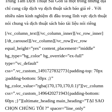
Trung Tâm Dịch Thuật Sài Gòn là một trong những địa
chỉ cung cấp dịch vụ dịch thuật sách báo giá rẻ . Với
nhiều năm kinh nghiệm đi đầu trong lĩnh vực dịch thuật
nói chung và dịch thuật sách báo tài liệu nói riêng
[/vc_column_text][/vc_column_inner][/vc_row_inner]
[/dt_carousel][/vc_column][/vc_row][vc_row
equal_height=”yes” content_placement=”middle”
bg_type=”bg_color” bg_override=”ex-full”
type=”vc_default”
css=”.vc_custom_1491727832773{padding-top: 70px
;padding-bottom: 50px ;}”
bg_color_value=”rgba(170,170,170,0.1)”][vc_column
css=”.vc_custom_1496420271943{padding-bottom:
60px ;}”][ultimate_heading main_heading=”TẠI SAO
CHỌN CHÚNG TÔI ?” spacer=”line_only”