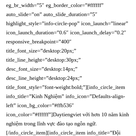
eg_br_width=”5″ eg_border_color=”#ffffff”
auto_slide=”on” auto_slide_duration=”5″
highlight_style=”info-circle-pop” icon_launch=”linear”
icon_launch_duration=”0.6″ icon_launch_delay=”0.2″
responsive_breakpoint=”400″
title_font_size=”desktop:20px;”
title_line_height=”desktop:30px;”
desc_font_size=”desktop:14px;”
desc_line_height=”desktop:24px;”
title_font_style=”font-weight:bold;”][info_circle_item
info_title=”Kinh Nghiệm” info_icon=”Defaults-align-
left” icon_bg_color=”#ffb536″
icon_color=”#ffffff”]Daytiengviet với hơn 10 năm kinh
nghiệm trong lĩnh vực đào tạo ngôn ngữ.
[/info_circle_item][info_circle_item info_title=”Đội