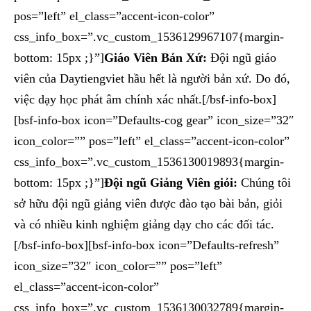
pos=”left” el_class=”accent-icon-color”
css_info_box=”.vc_custom_1536129967107{margin-
bottom: 15px ;}”]
Giáo Viên Bản Xứ:
Đội ngũ giáo
viên của Daytiengviet hầu hết là người bản xứ. Do đó,
việc dạy học phát âm chính xác nhất.[/bsf-info-box]
[bsf-info-box icon=”Defaults-cog gear” icon_size=”32″
icon_color=”” pos=”left” el_class=”accent-icon-color”
css_info_box=”.vc_custom_1536130019893{margin-
bottom: 15px ;}”]
Đội ngũ Giảng Viên giỏi:
Chúng tôi
sở hữu đội ngũ giảng viên được đào tạo bài bản, giỏi
và có nhiều kinh nghiệm giảng dạy cho các đối tác.
[/bsf-info-box][bsf-info-box icon=”Defaults-refresh”
icon_size=”32″ icon_color=”” pos=”left”
el_class=”accent-icon-color”
css_info_box=”.vc_custom_1536130032789{margin-