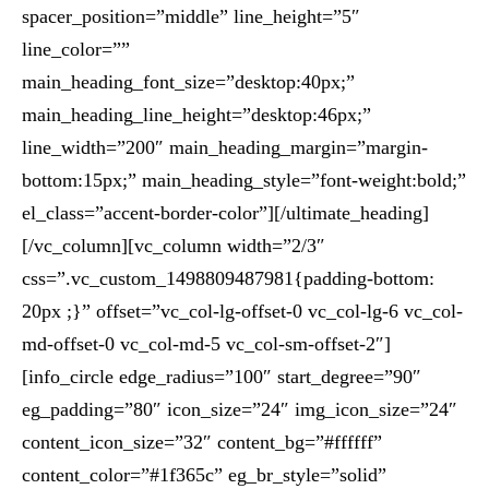
spacer_position=”middle” line_height=”5″
line_color=””
main_heading_font_size=”desktop:40px;”
main_heading_line_height=”desktop:46px;”
line_width=”200″ main_heading_margin=”margin-
bottom:15px;” main_heading_style=”font-weight:bold;”
el_class=”accent-border-color”][/ultimate_heading]
[/vc_column][vc_column width=”2/3″
css=”.vc_custom_1498809487981{padding-bottom:
20px ;}” offset=”vc_col-lg-offset-0 vc_col-lg-6 vc_col-
md-offset-0 vc_col-md-5 vc_col-sm-offset-2″]
[info_circle edge_radius=”100″ start_degree=”90″
eg_padding=”80″ icon_size=”24″ img_icon_size=”24″
content_icon_size=”32″ content_bg=”#ffffff”
content_color=”#1f365c” eg_br_style=”solid”