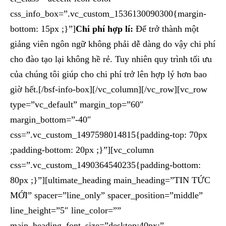
css_info_box=”.vc_custom_1536130090300{margin-
bottom: 15px ;}”]
Chi phí hợp lí:
Để trở thành một
giảng viên ngôn ngữ không phải dễ dàng do vậy chi phí
cho đào tạo lại không hề rẻ. Tuy nhiên quy trình tối ưu
của chúng tôi giúp cho chi phí trở lên hợp lý hơn bao
giờ hết.[/bsf-info-box][/vc_column][/vc_row][vc_row
type=”vc_default” margin_top=”60″
margin_bottom=”-40″
css=”.vc_custom_1497598014815{padding-top: 70px
;padding-bottom: 20px ;}”][vc_column
css=”.vc_custom_1490364540235{padding-bottom:
80px ;}”][ultimate_heading main_heading=”TIN TỨC
MỚI” spacer=”line_only” spacer_position=”middle”
line_height=”5″ line_color=””
main_heading_font_size=”desktop:40px;”