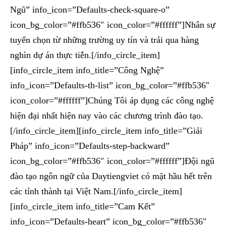
Ngũ” info_icon=”Defaults-check-square-o”
icon_bg_color=”#ffb536″ icon_color=”#ffffff”]Nhân sự
tuyển chọn từ những trường uy tín và trải qua hàng
nghìn dự án thực tiễn.[/info_circle_item]
[info_circle_item info_title=”Công Nghệ”
info_icon=”Defaults-th-list” icon_bg_color=”#ffb536″
icon_color=”#ffffff”]Chúng Tôi áp dụng các công nghệ
hiện đại nhất hiện nay vào các chương trình đào tạo.
[/info_circle_item][info_circle_item info_title=”Giải
Pháp” info_icon=”Defaults-step-backward”
icon_bg_color=”#ffb536″ icon_color=”#ffffff”]Đội ngũ
đào tạo ngôn ngữ của Daytiengviet có mặt hầu hết trên
các tỉnh thành tại Việt Nam.[/info_circle_item]
[info_circle_item info_title=”Cam Kết”
info_icon=”Defaults-heart” icon_bg_color=”#ffb536″