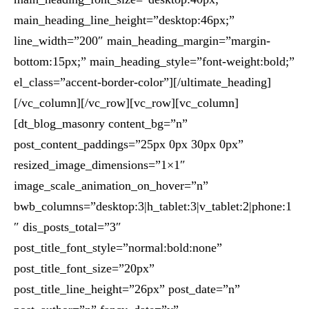
main_heading_line_height=”desktop:46px;”
line_width=”200″ main_heading_margin=”margin-
bottom:15px;” main_heading_style=”font-weight:bold;”
el_class=”accent-border-color”][/ultimate_heading]
[/vc_column][/vc_row][vc_row][vc_column]
[dt_blog_masonry content_bg=”n”
post_content_paddings=”25px 0px 30px 0px”
resized_image_dimensions=”1×1″
image_scale_animation_on_hover=”n”
bwb_columns=”desktop:3|h_tablet:3|v_tablet:2|phone:1
″ dis_posts_total=”3″
post_title_font_style=”normal:bold:none”
post_title_font_size=”20px”
post_title_line_height=”26px” post_date=”n”