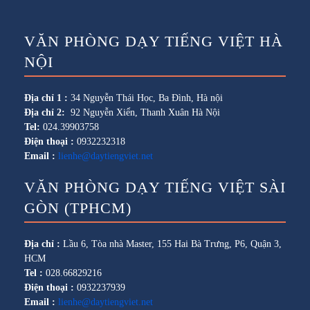
VĂN PHÒNG DẠY TIẾNG VIỆT HÀ
NỘI
Địa chỉ 1 :
34 Nguyễn Thái Học, Ba Đình, Hà nội
Địa chỉ 2:
92 Nguyễn Xiển, Thanh Xuân Hà Nội
Tel:
024.39903758
Điện thoại :
0932232318
Email :
lienhe@daytiengviet.net
VĂN PHÒNG DẠY TIẾNG VIỆT SÀI
GÒN (TPHCM)
Địa chỉ :
Lầu 6, Tòa nhà Master, 155 Hai Bà Trưng, P6, Quận 3,
HCM
Tel :
028.66829216
Điện thoại :
0932237939
Email :
lienhe@daytiengviet.net