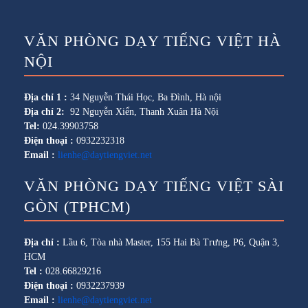
VĂN PHÒNG DẠY TIẾNG VIỆT HÀ
NỘI
Địa chỉ 1 :
34 Nguyễn Thái Học, Ba Đình, Hà nội
Địa chỉ 2:
92 Nguyễn Xiển, Thanh Xuân Hà Nội
Tel:
024.39903758
Điện thoại :
0932232318
Email :
lienhe@daytiengviet.net
VĂN PHÒNG DẠY TIẾNG VIỆT SÀI
GÒN (TPHCM)
Địa chỉ :
Lầu 6, Tòa nhà Master, 155 Hai Bà Trưng, P6, Quận 3,
HCM
Tel :
028.66829216
Điện thoại :
0932237939
Email :
lienhe@daytiengviet.net